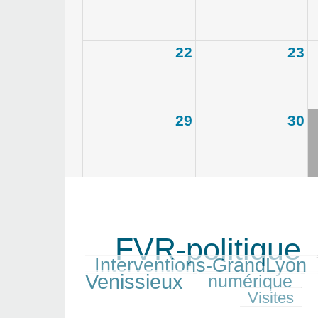
22
23
29
30
FVR-politique
1263/1263
408/1263
453/1263
Interventions-GrandLyon
588/1263
Venissieux
420/1263
1164/1263
208/1263
numérique
Visites