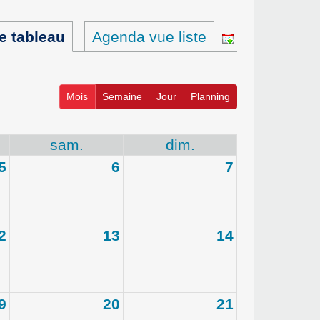
e tableau
Agenda vue liste
Mois
Semaine
Jour
Planning
sam.
dim.
5
6
7
2
13
14
9
20
21