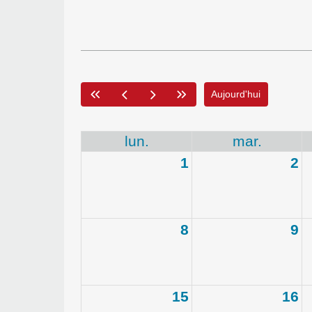
Aujourd'hui
lun.
mar.
1
2
8
9
15
16