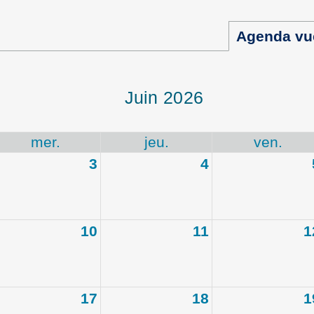
Agenda vu
juin 2026
mer.
jeu.
ven.
3
4
10
11
1
17
18
1