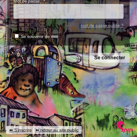
Mot de passe :
*
mot de passe oublié ?
Se souvenir de moi
|
S’inscrire
retour au site public