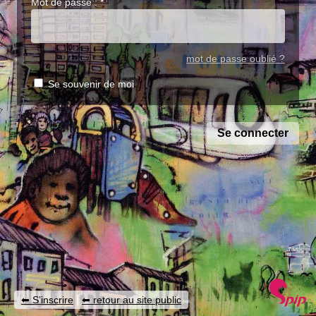
Mot de passe :
*
mot de passe oublié ?
Se souvenir de moi
|
S’inscrire
retour au site public