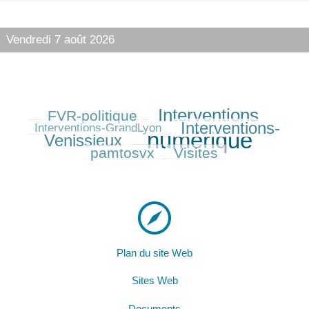
Vendredi 7 août 2026
Interventions
FVR-politique
255/625
442/625
87/625
Interventions-
375/625
Interventions-GrandLyon
numérique
Venissieux
625/625
240/625
pamtosvx
Visites
270/625
Plan du site Web
Sites Web