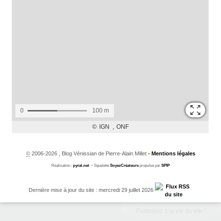
©
2006-2026 , Blog Vénissian de Pierre-Alain Millet
•
Mentions légales
Réalisation :
pyrat.net
•
Squelette
SoyezCréateurs
propulsé par
SPIP
Dernière mise à jour du site : mercredi 29 juillet 2026
Participez à la vie du site !