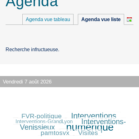
Agenda
Agenda vue tableau
Agenda vue liste
Recherche infructueuse.
Vendredi 7 août 2026
Interventions
FVR-politique
255/625
442/625
87/625
Interventions-
375/625
Interventions-GrandLyon
numérique
Venissieux
625/625
240/625
pamtosvx
Visites
270/625