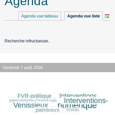
Agenda
Agenda vue tableau
Agenda vue liste
Recherche infructueuse.
Vendredi 7 août 2026
Interventions
FVR-politique
222/414
288/414
80/414
Interventions-
297/414
Interventions-GrandLyon
numérique
Venissieux
414/414
184/414
pamtosvx
39/414
Visites