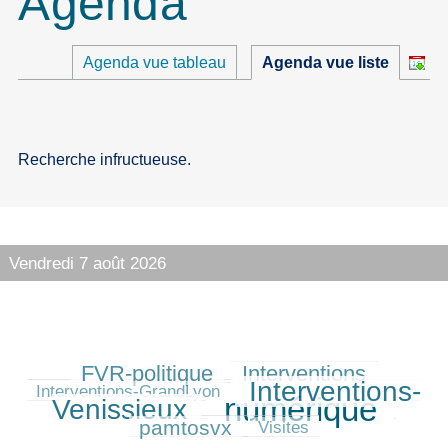
Agenda
Agenda vue tableau
Agenda vue liste
Recherche infructueuse.
Vendredi 7 août 2026
FVR-politique
Interventions
244/530
243/530
90/530
Interventions-
382/530
Interventions-GrandLyon
numérique
Venissieux
530/530
196/530
pamtosvx
41/530
Visites