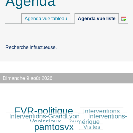
Agenda
Agenda vue tableau
Agenda vue liste
Recherche infructueuse.
Dimanche 9 août 2026
FVR-politique
Interventions
718/718
301/718
327/718
Interventions-GrandLyon
Interventions-
337/718
Venissieux
numérique
264/718
652/718
pamtosvx
164/718
Visites