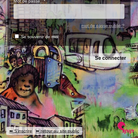
Mot de passe :
*
mot de passe oublié ?
Se souvenir de moi
|
S’inscrire
retour au site public