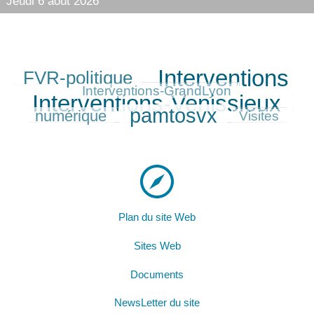
Jeudi 6 août 2026
Interventions
FVR-politique
294/420
420/420
96/420
393/420
Interventions-GrandLyon
Interventions-Venissieux
228/420
pamtosvx
numérique
356/420
119/420
Visites
Plan du site Web
Sites Web
Documents
NewsLetter du site