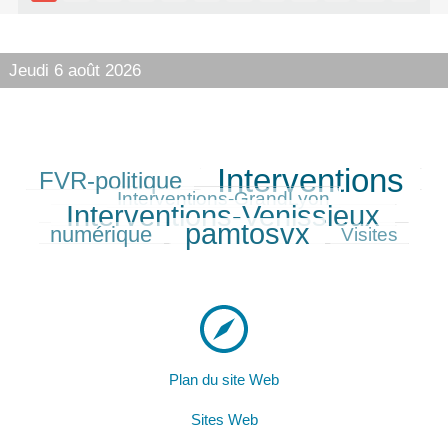
Jeudi 6 août 2026
Interventions
FVR-politique
265/454
454/454
98/454
390/454
Interventions-GrandLyon
Interventions-Venissieux
237/454
pamtosvx
numérique
373/454
123/454
Visites
Plan du site Web
Sites Web