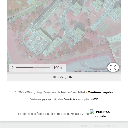
©
2006-2026 , Blog Vénissian de Pierre-Alain Millet
•
Mentions légales
Réalisation :
pyrat.net
•
Squelette
SoyezCréateurs
propulsé par
SPIP
Dernière mise à jour du site : mercredi 29 juillet 2026
Participez à la vie du site !