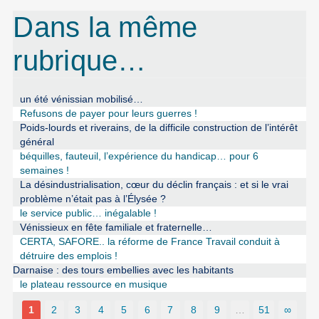
Dans la même
rubrique…
un été vénissian mobilisé…
Refusons de payer pour leurs guerres !
Poids-lourds et riverains, de la difficile construction de l’intérêt
général
béquilles, fauteuil, l’expérience du handicap… pour 6
semaines !
La désindustrialisation, cœur du déclin français : et si le vrai
problème n’était pas à l’Élysée ?
le service public… inégalable !
Vénissieux en fête familiale et fraternelle…
CERTA, SAFORE.. la réforme de France Travail conduit à
détruire des emplois !
Darnaise : des tours embellies avec les habitants
le plateau ressource en musique
1
2
3
4
5
6
7
8
9
…
51
∞