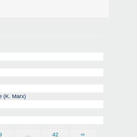
e (K. Marx)
9
…
42
∞