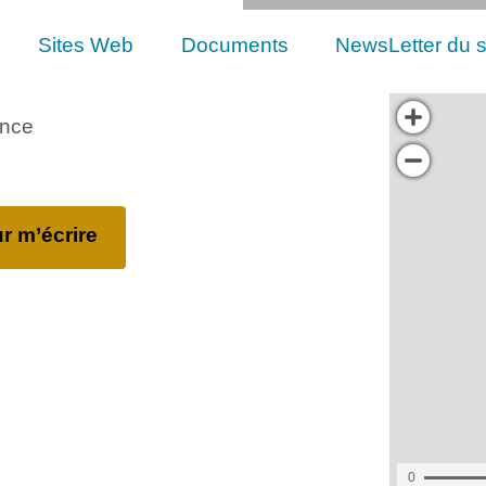
Sites Web
Documents
NewsLetter du s
ance
r m’écrire