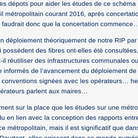
s dépots pour aider les études de ce schéma dir
l métropolitain courant 2016, après concertati
… il faudrait donc que la concertation commence
n déploiement théoriquement de notre RIP par 
ossèdent des fibres ont-elles été consultées,
il réutiliser des infrastructures communales 
e informés de l’avancement du déploiement de la
 conventions signées avec les opérateurs… h
 opérateurs parlent aux maires…
ent sur la place que les études sur une métro
 en lien avec la conception des rapports entr
métropolitain, mais il est significatif que dans
ourtant, elles agissent dans ce monde numéri