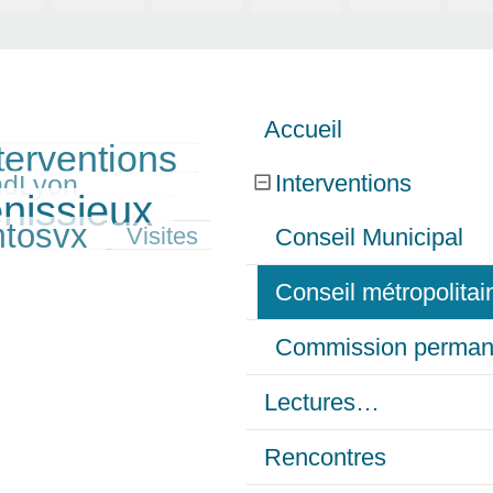
Accueil
terventions
Interventions
ndLyon
enissieux
tosvx
Visites
Conseil Municipal
Conseil métropolita
Commission perman
Lectures…
Rencontres