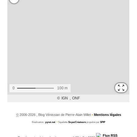
©
2006-2026 , Blog Vénissian de Pierre-Alain Millet
•
Mentions légales
Réalisation :
pyrat.net
•
Squelette
SoyezCréateurs
propulsé par
SPIP