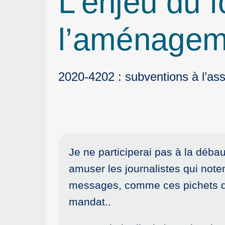
L’enjeu du f
l’aménagem
2020-4202 : subventions à l’ass
Je ne participerai pas à la déb
amuser les journalistes qui noten
messages, comme ces pichets d’e
mandat..