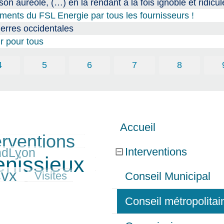
n auréole, (…) en la rendant à la fois ignoble et ridicul
ments du FSL Energie par tous les fournisseurs !
erres occidentales
ir pour tous
4
5
6
7
8
Accueil
erventions
Interventions
ndLyon
enissieux
svx
Visites
Conseil Municipal
Conseil métropolita