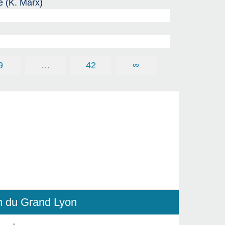
e (K. Marx)
9
…
42
∞
in du Grand Lyon