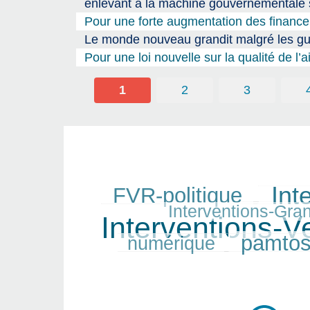
enlevant à la machine gouvernementale so
Pour une forte augmentation des finance
Le monde nouveau grandit malgré les gu
Pour une loi nouvelle sur la qualité de l’a
1
2
3
Int
FVR-politique
315/550
401/550
181/550
550/550
Interventions-Gra
Interventions-V
223/550
pamto
numérique
320/550
81/550