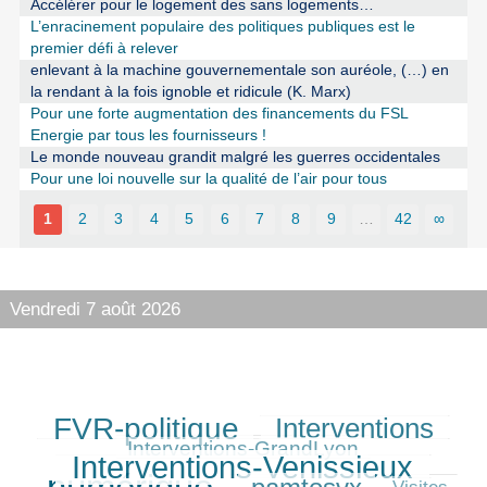
Accélérer pour le logement des sans logements…
L’enracinement populaire des politiques publiques est le
premier défi à relever
enlevant à la machine gouvernementale son auréole, (…) en
la rendant à la fois ignoble et ridicule (K. Marx)
Pour une forte augmentation des financements du FSL
Energie par tous les fournisseurs !
Le monde nouveau grandit malgré les guerres occidentales
Pour une loi nouvelle sur la qualité de l’air pour tous
1
2
3
4
5
6
7
8
9
…
42
∞
Vendredi 7 août 2026
FVR-politique
Interventions
258/350
230/350
96/350
294/350
Interventions-GrandLyon
Interventions-Venissieux
350/350
203/350
44/350
Visites