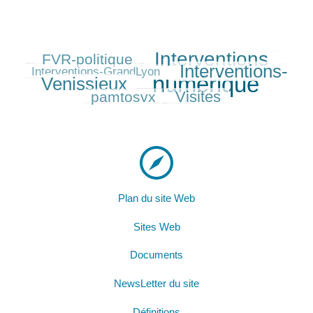
Interventions
FVR-politique
233/584
457/584
82/584
Interventions-
387/584
Interventions-GrandLyon
numérique
Venissieux
584/584
210/584
Visites
pamtosvx
279/584
Plan du site Web
Sites Web
Documents
NewsLetter du site
Définitions