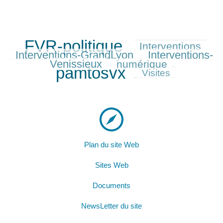
FVR-politique
Interventions
684/684
293/684
321/684
Interventions-GrandLyon
Interventions-
315/684
Venissieux
numérique
261/684
656/684
pamtosvx
165/684
Visites
Plan du site Web
Sites Web
Documents
NewsLetter du site