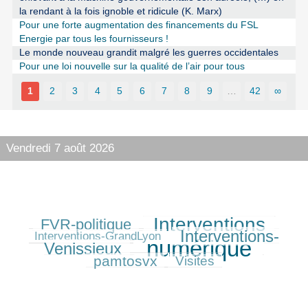
la rendant à la fois ignoble et ridicule (K. Marx)
Pour une forte augmentation des financements du FSL
Energie par tous les fournisseurs !
Le monde nouveau grandit malgré les guerres occidentales
Pour une loi nouvelle sur la qualité de l’air pour tous
1
2
3
4
5
6
7
8
9
…
42
∞
Vendredi 7 août 2026
Interventions
FVR-politique
218/454
333/454
77/454
Interventions-
278/454
Interventions-GrandLyon
numérique
Venissieux
454/454
181/454
pamtosvx
130/454
Visites