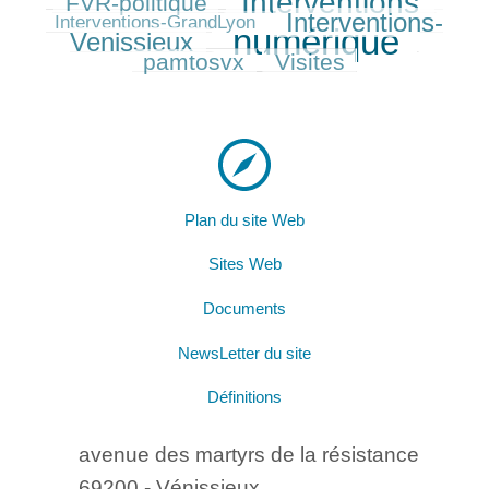
Interventions
FVR-politique
226/525
375/525
79/525
Interventions-
320/525
Interventions-GrandLyon
numérique
Venissieux
525/525
221/525
pamtosvx
Visites
229/525
Plan du site Web
Sites Web
Documents
NewsLetter du site
Définitions
avenue des martyrs de la résistance
69200 - Vénissieux