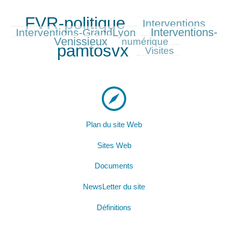
FVR-politique
Interventions
1727/1727
743/1727
637/1727
Interventions-
Interventions-GrandLyon
822/1727
Venissieux
525/1727
1705/1727
numérique
pamtosvx
401/1727
Visites
Plan du site Web
Sites Web
Documents
NewsLetter du site
Définitions