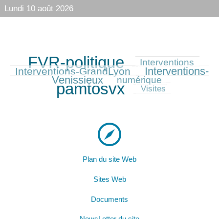
Lundi 10 août 2026
FVR-politique
1118/1118
370/1118
390/1118
Interventions
Interventions-
Interventions-GrandLyon
531/1118
Venissieux
368/1118
1062/1118
numérique
pamtosvx
198/1118
Visites
Plan du site Web
Sites Web
Documents