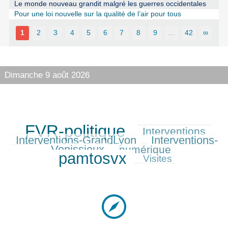
Le monde nouveau grandit malgré les guerres occidentales
Pour une loi nouvelle sur la qualité de l’air pour tous
1
2
3
4
5
6
7
8
9
…
42
∞
Dimanche 9 août 2026
FVR-politique
Interventions
718/718
301/718
327/718
Interventions-GrandLyon
Interventions-
337/718
Venissieux
numérique
264/718
652/718
pamtosvx
164/718
Visites