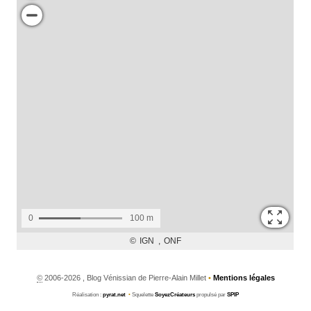
©
2006-2026 , Blog Vénissian de Pierre-Alain Millet
•
Mentions légales
Réalisation :
pyrat.net
•
Squelette
SoyezCréateurs
propulsé par
SPIP