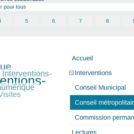
ir pour tous
4
5
6
7
8
Accueil
que
Interventions-
Interventions
ventions-
numérique
Conseil Municipal
Visites
Conseil métropolita
Commission perman
Lectures…