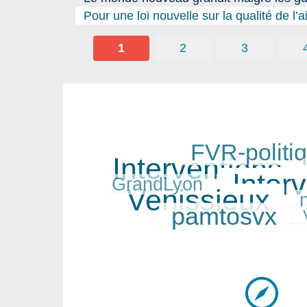
Pour une loi nouvelle sur la qualité de l’a
1
2
3
FVR-politi
271/401
400/401
Interventions
144/401
Inter
GrandLyon
401/401
Venissieux
174/401
303/401
pamtosvx
89/401