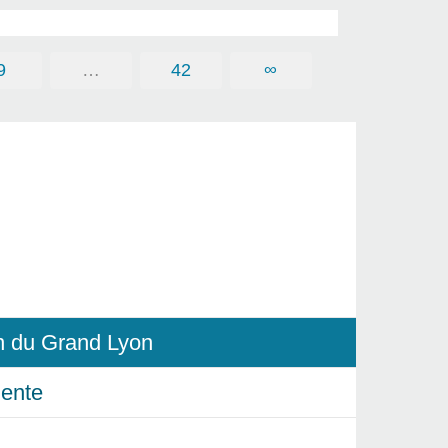
9
…
42
∞
in du Grand Lyon
ente