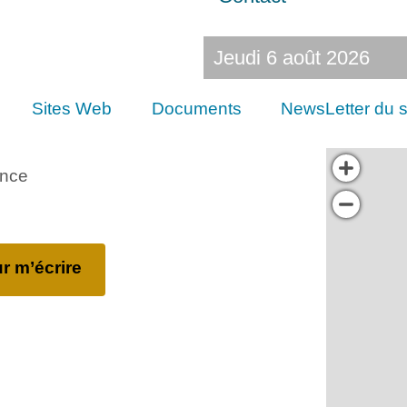
Jeudi 6 août 2026
Sites Web
Documents
NewsLetter du s
ance
r m’écrire