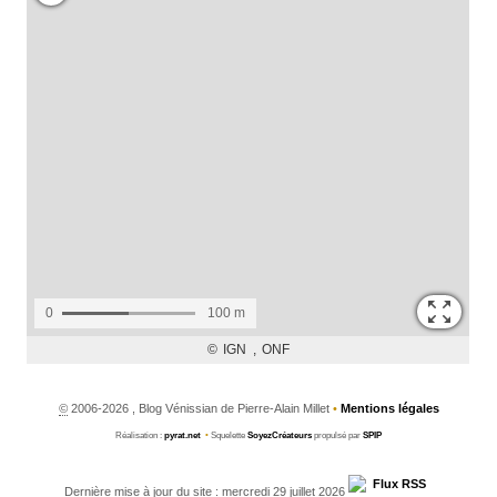
©
2006-2026 , Blog Vénissian de Pierre-Alain Millet
•
Mentions légales
Réalisation :
pyrat.net
•
Squelette
SoyezCréateurs
propulsé par
SPIP
Dernière mise à jour du site : mercredi 29 juillet 2026