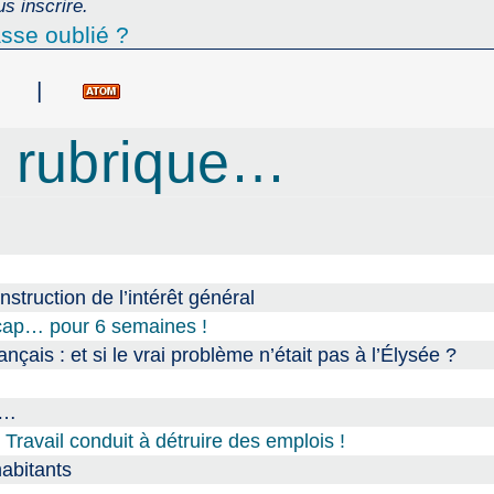
s inscrire.
sse oublié ?
|
 rubrique…
onstruction de l’intérêt général
dicap… pour 6 semaines !
nçais : et si le vrai problème n’était pas à l’Élysée ?
e…
avail conduit à détruire des emplois !
habitants