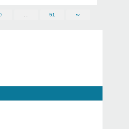
9
…
51
∞