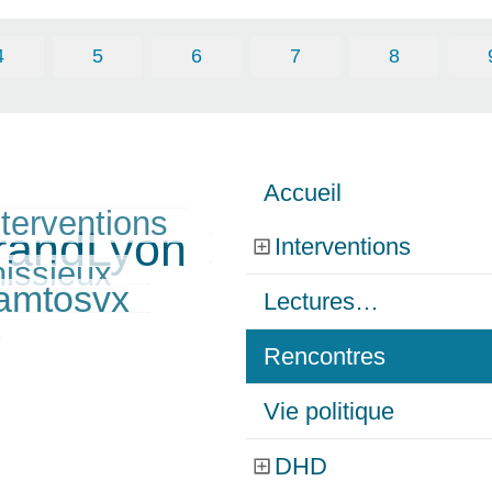
4
5
6
7
8
Accueil
nterventions
GrandLyon
Interventions
nissieux
amtosvx
Lectures…
Rencontres
Vie politique
DHD