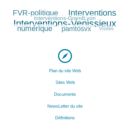
Interventions
FVR-politique
243/371
317/371
119/371
371/371
Interventions-GrandLyon
Interventions-Venissieux
258/371
numérique
pamtosvx
231/371
53/371
Visites
Plan du site Web
Sites Web
Documents
NewsLetter du site
Définitions