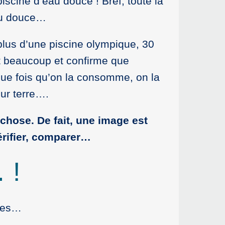
scine d’eau douce ! Bref, toute la
eau douce…
lus d’une piscine olympique, 30
st beaucoup et confirme que
ue fois qu’on la consomme, on la
sur terre….
chose. De fait, une image est
érifier, comparer…
 !
lles…