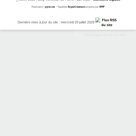
Réalisation :
pyrat.net
•
Squelette
SoyezCréateurs
propulsé par
SPIP
Dernière mise à jour du site : mercredi 29 juillet 2026
Participez à la vie du site !