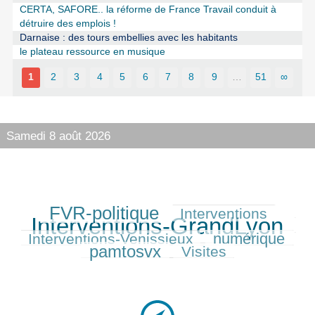
CERTA, SAFORE.. la réforme de France Travail conduit à
détruire des emplois !
Darnaise : des tours embellies avec les habitants
le plateau ressource en musique
1
2
3
4
5
6
7
8
9
…
51
∞
Samedi 8 août 2026
FVR-politique
Interventions
282/427
171/427
427/427
Interventions-GrandLyon
158/427
numérique
Interventions-Venissieux
207/427
252/427
pamtosvx
Visites
164/427