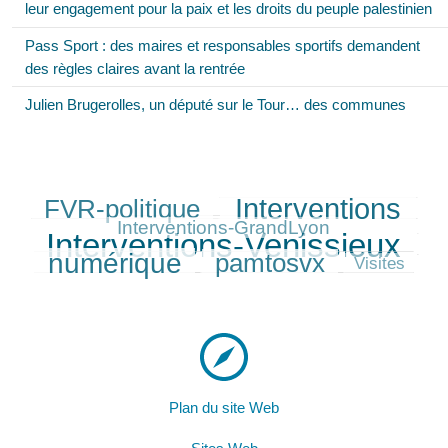
leur engagement pour la paix et les droits du peuple palestinien
Pass Sport : des maires et responsables sportifs demandent
des règles claires avant la rentrée
Julien Brugerolles, un député sur le Tour… des communes
Interventions
FVR-politique
259/384
330/384
125/384
384/384
Interventions-GrandLyon
Interventions-Venissieux
286/384
numérique
pamtosvx
244/384
55/384
Visites
Plan du site Web