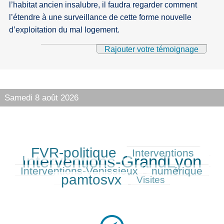
l’habitat ancien insalubre, il faudra regarder comment
l’étendre à une surveillance de cette forme nouvelle
d’exploitation du mal logement.
Rajouter votre témoignage
Samedi 8 août 2026
FVR-politique
Interventions
416/550
200/550
550/550
Interventions-GrandLyon
193/550
Interventions-Venissieux
numérique
222/550
403/550
pamtosvx
136/550
Visites