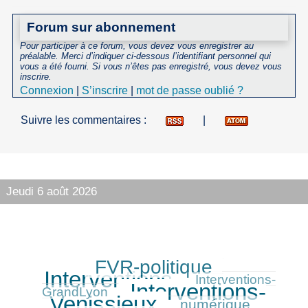
Forum sur abonnement
Pour participer à ce forum, vous devez vous enregistrer au
préalable. Merci d’indiquer ci-dessous l’identifiant personnel qui
vous a été fourni. Si vous n’êtes pas enregistré, vous devez vous
inscrire.
Connexion
|
S’inscrire
|
mot de passe oublié ?
Suivre les commentaires :
|
Jeudi 6 août 2026
FVR-politique
314/416
406/416
Interventions
141/416
Interventions-
Interventions-
416/416
GrandLyon
Venissieux
numérique
172/416
320/416