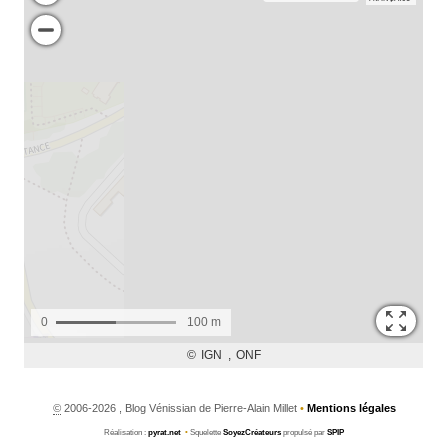
©
2006-2026 , Blog Vénissian de Pierre-Alain Millet
•
Mentions légales
Réalisation :
pyrat.net
•
Squelette
SoyezCréateurs
propulsé par
SPIP