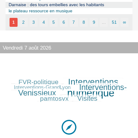
Darnaise : des tours embellies avec les habitants
le plateau ressource en musique
1
2
3
4
5
6
7
8
9
…
51
∞
Vendredi 7 août 2026
Interventions
FVR-politique
233/584
457/584
82/584
Interventions-
387/584
Interventions-GrandLyon
numérique
Venissieux
584/584
210/584
Visites
pamtosvx
279/584