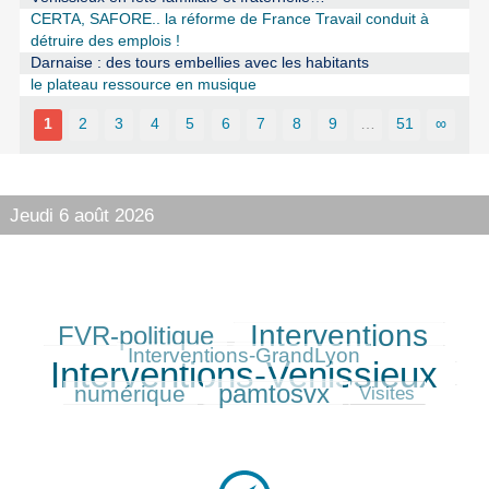
CERTA, SAFORE.. la réforme de France Travail conduit à
détruire des emplois !
Darnaise : des tours embellies avec les habitants
le plateau ressource en musique
1
2
3
4
5
6
7
8
9
…
51
∞
Jeudi 6 août 2026
Interventions
FVR-politique
315/550
401/550
181/550
550/550
Interventions-GrandLyon
Interventions-Venissieux
223/550
pamtosvx
numérique
320/550
81/550
Visites