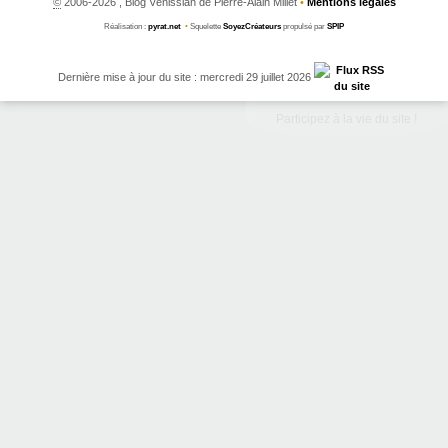
©
2006-2026 , Blog Vénissian de Pierre-Alain Millet
•
Mentions légales
Réalisation :
pyrat.net
•
Squelette
SoyezCréateurs
propulsé par
SPIP
Dernière mise à jour du site : mercredi 29 juillet 2026
Participez à la vie du site !