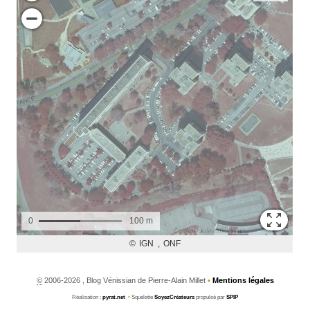
©
2006-2026 , Blog Vénissian de Pierre-Alain Millet
•
Mentions légales
Réalisation :
pyrat.net
•
Squelette
SoyezCréateurs
propulsé par
SPIP