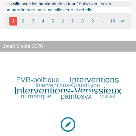
la ville avec les habitants de la tour 10 division Leclerc
un parc linéaire pour une ville verte et rebelle…
1
2
3
4
5
6
7
8
9
…
18
∞
Jeudi 6 août 2026
Interventions
FVR-politique
311/550
401/550
181/550
550/550
Interventions-GrandLyon
Interventions-Venissieux
223/550
pamtosvx
numérique
316/550
81/550
Visites