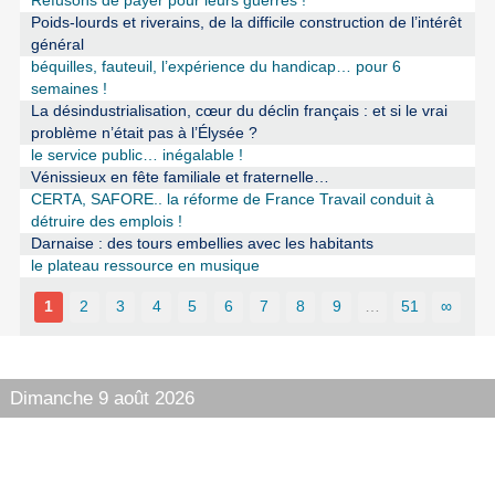
Refusons de payer pour leurs guerres !
Poids-lourds et riverains, de la difficile construction de l’intérêt
général
béquilles, fauteuil, l’expérience du handicap… pour 6
semaines !
La désindustrialisation, cœur du déclin français : et si le vrai
problème n’était pas à l’Élysée ?
le service public… inégalable !
Vénissieux en fête familiale et fraternelle…
CERTA, SAFORE.. la réforme de France Travail conduit à
détruire des emplois !
Darnaise : des tours embellies avec les habitants
le plateau ressource en musique
1
2
3
4
5
6
7
8
9
…
51
∞
Dimanche 9 août 2026