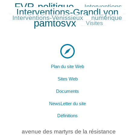
FVR-politique
Interventions
620/627
282/627
560/627
Interventions-GrandLyon
280/627
Interventions-Venissieux
numérique
268/627
627/627
pamtosvx
179/627
Visites
Plan du site Web
Sites Web
Documents
NewsLetter du site
Définitions
avenue des martyrs de la résistance