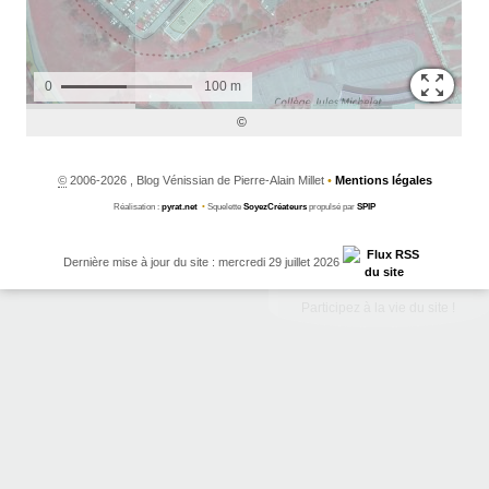
©
2006-2026 , Blog Vénissian de Pierre-Alain Millet
•
Mentions légales
Réalisation :
pyrat.net
•
Squelette
SoyezCréateurs
propulsé par
SPIP
Dernière mise à jour du site : mercredi 29 juillet 2026
Participez à la vie du site !