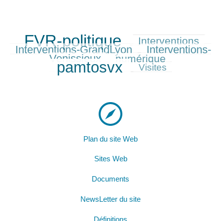
FVR-politique
Interventions
715/715
301/715
327/715
Interventions-GrandLyon
Interventions-
337/715
Venissieux
numérique
264/715
652/715
pamtosvx
164/715
Visites
Plan du site Web
Sites Web
Documents
NewsLetter du site
Définitions