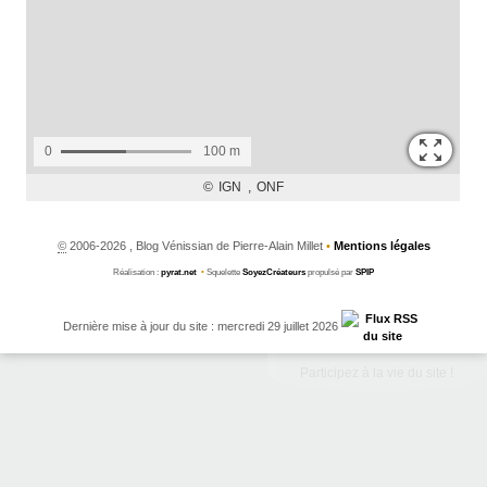
©
2006-2026 , Blog Vénissian de Pierre-Alain Millet
•
Mentions légales
Réalisation :
pyrat.net
•
Squelette
SoyezCréateurs
propulsé par
SPIP
Dernière mise à jour du site : mercredi 29 juillet 2026
Participez à la vie du site !