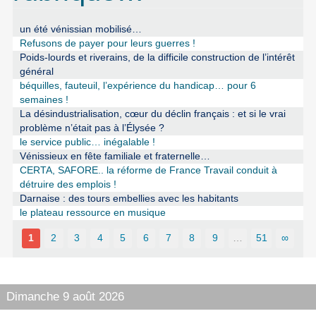
un été vénissian mobilisé…
Refusons de payer pour leurs guerres !
Poids-lourds et riverains, de la difficile construction de l’intérêt
général
béquilles, fauteuil, l’expérience du handicap… pour 6
semaines !
La désindustrialisation, cœur du déclin français : et si le vrai
problème n’était pas à l’Élysée ?
le service public… inégalable !
Vénissieux en fête familiale et fraternelle…
CERTA, SAFORE.. la réforme de France Travail conduit à
détruire des emplois !
Darnaise : des tours embellies avec les habitants
le plateau ressource en musique
1
2
3
4
5
6
7
8
9
…
51
∞
Dimanche 9 août 2026