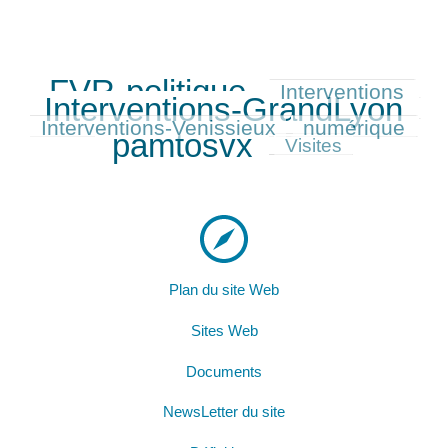
FVR-politique
Interventions
655/655
281/655
630/655
Interventions-GrandLyon
271/655
Interventions-Venissieux
numérique
284/655
622/655
pamtosvx
182/655
Visites
Plan du site Web
Sites Web
Documents
NewsLetter du site