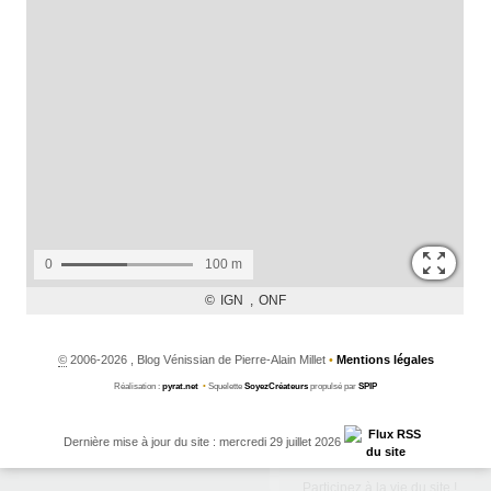
©
2006-2026 , Blog Vénissian de Pierre-Alain Millet
•
Mentions légales
Réalisation :
pyrat.net
•
Squelette
SoyezCréateurs
propulsé par
SPIP
Dernière mise à jour du site : mercredi 29 juillet 2026
Participez à la vie du site !