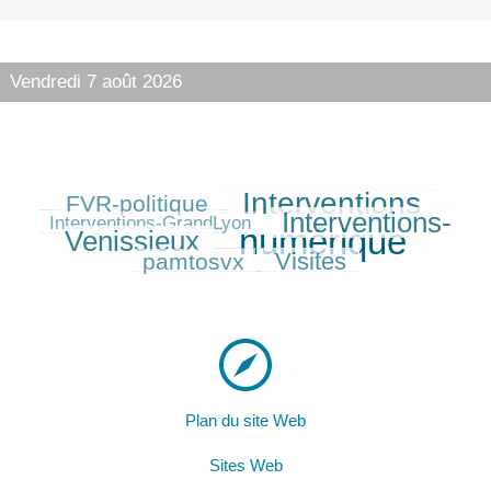
Vendredi 7 août 2026
Interventions
FVR-politique
233/584
457/584
82/584
Interventions-
387/584
Interventions-GrandLyon
numérique
Venissieux
584/584
210/584
Visites
pamtosvx
279/584
Plan du site Web
Sites Web