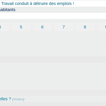
avail conduit à détruire des emplois !
habitants
4
5
6
7
8
lles ?
(
Visites
)