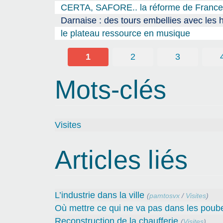
CERTA, SAFORE.. la réforme de France Tr
Darnaise : des tours embellies avec les 
le plateau ressource en musique
1
2
3
Mots-clés
Visites
Articles liés
L’industrie dans la ville
(
pamtosvx
/
Visites
)
Où mettre ce qui ne va pas dans les poube
Reconstruction de la chaufferie
(
Visites
)