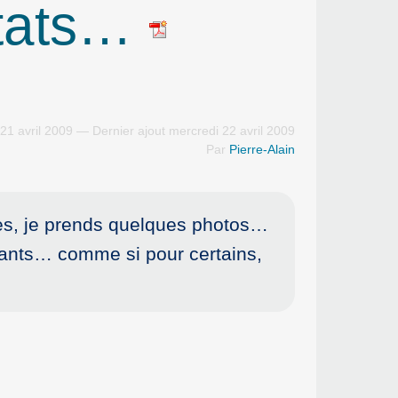
stats…
21 avril 2009 — Dernier ajout mercredi 22 avril 2009
Par
Pierre-Alain
tres, je prends quelques photos…
rants… comme si pour certains,