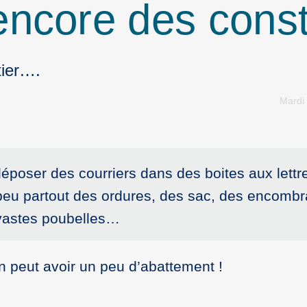
encore des con
tier….
Mardi 
 déposer des courriers dans des boites aux let
 peu partout des ordures, des sac, des encomb
 vastes poubelles…
n peut avoir un peu d’abattement !