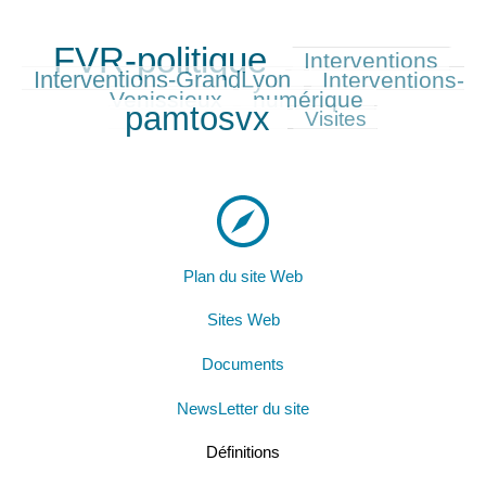
FVR-politique
Interventions
945/945
403/945
452/945
Interventions-GrandLyon
Interventions-
397/945
Venissieux
numérique
360/945
870/945
pamtosvx
231/945
Visites
Plan du site Web
Sites Web
Documents
NewsLetter du site
Définitions