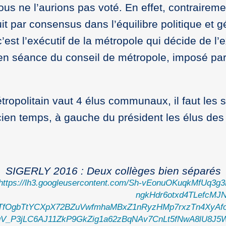
us ne l’aurions pas voté. En effet, contrairemen
uit par consensus dans l’équilibre politique e
’est l’exécutif de la métropole qui décide de l’e
 en séance du conseil de métropole, imposé pa
ropolitain vaut 4 élus communaux, il faut les 
n temps, à gauche du président les élus des 
SIGERLY 2016 : Deux collèges bien séparés
https://lh3.googleusercontent.com/Sh-vEonuOKuqkMfUq3g
ngkHdr6otxd4TLefcMJ
uTfOgbTtYCXpX72BZuVwfmhaMBxZ1nRyzHMp7rxzTn4XyAfo
gV_P3jLC6AJ11ZkP9GkZig1a62zBqNAv7CnLt5fNwA8lU8J5