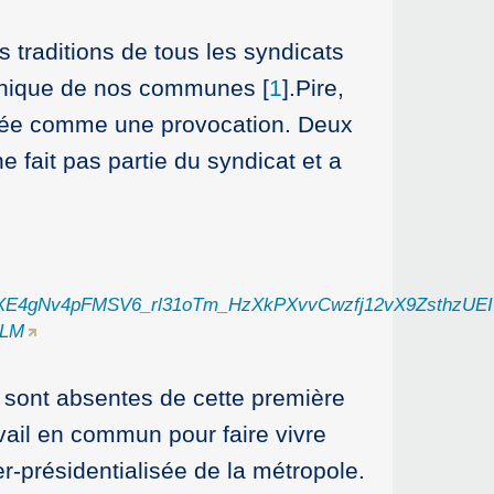
s traditions de tous les syndicats
aphique de nos communes
[
1
]
.Pire,
posée comme une provocation. Deux
 fait pas partie du syndicat et a
zbs0YX4XE4gNv4pFMSV6_rl31oTm_HzXkPXvvCwzfj12vX9Z
yLM
 sont absentes de cette première
vail en commun pour faire vivre
-présidentialisée de la métropole.