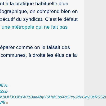
t à la pratique habituelle d’un
t géographique, on comprend bien en
xécutif du syndicat. C’est le défaut
r
une métropole qui ne fait pas
séparer comme on le faisait des
communes, à droite les élus de la
3BLN-
NZsu-
f1iUH3O36sW7zBaeAbyY6HalCboXgGlYy2dVGhyl3cRSSZwH
WBt