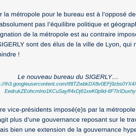
r la métropole pour le bureau est à l’opposé de
absolument pas l’équilibre politique et géogr
ésignation de la métropole est au contraire im
GERLY sont des élus de la ville de Lyon, qui ne
indre !
Le nouveau bureau du SIGERLY…
ps://lh3.googleusercontent.com/tf8TZwbkDX8v0EFj9
EedrukZEohcmlno1KCuSayff4xDj61xeK0p9d-6F7IrIDuxh
re vice-présidents imposé(e)s par la métropole
git plus d’une gouvernance reposant sur le tra
ais bien une extension de la gouvernance hyper