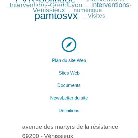
Interventions-
Interventions-GrandLyon
817/1675
Venissieux
507/1675
1675/1675
numérique
pamtosvx
385/1675
Visites
Plan du site Web
Sites Web
Documents
NewsLetter du site
Définitions
avenue des martyrs de la résistance
69200 - Vénissieux