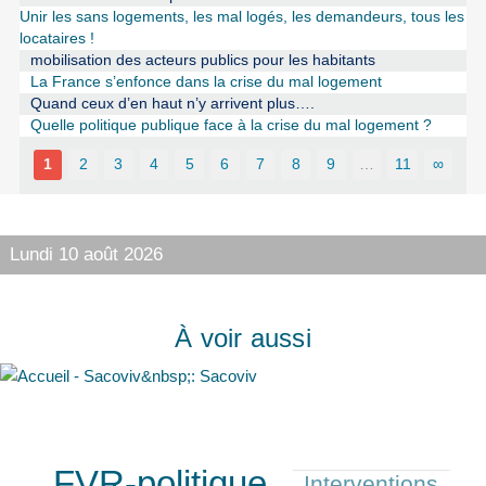
Unir les sans logements, les mal logés, les demandeurs, tous les
locataires !
mobilisation des acteurs publics pour les habitants
La France s’enfonce dans la crise du mal logement
Quand ceux d’en haut n’y arrivent plus….
Quelle politique publique face à la crise du mal logement ?
1
2
3
4
5
6
7
8
9
…
11
∞
Lundi 10 août 2026
À voir aussi
FVR-politique
Interventions
1669/1675
729/1675
633/1675