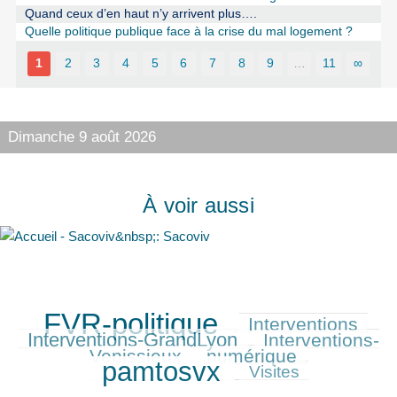
Quand ceux d’en haut n’y arrivent plus….
Quelle politique publique face à la crise du mal logement ?
1
2
3
4
5
6
7
8
9
…
11
∞
Dimanche 9 août 2026
À voir aussi
FVR-politique
Interventions
936/936
403/936
452/936
Interventions-GrandLyon
Interventions-
397/936
Venissieux
numérique
355/936
870/936
pamtosvx
231/936
Visites