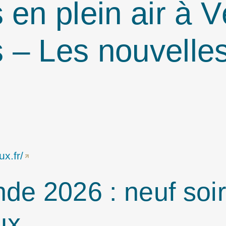
 en plein air à V
 – Les nouvelle
x.fr/
e 2026 : neuf soir
ux