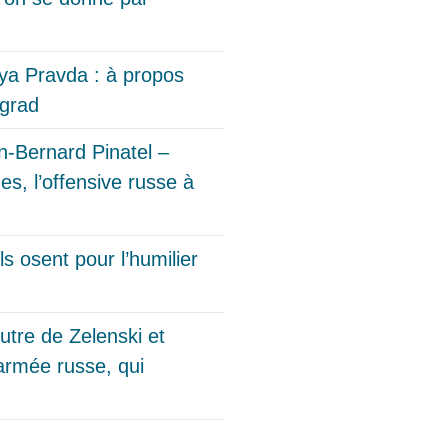
a Pravda : à propos
ngrad
n-Bernard Pinatel –
s, l’offensive russe à
osent pour l’humilier
outre de Zelenski et
’armée russe, qui