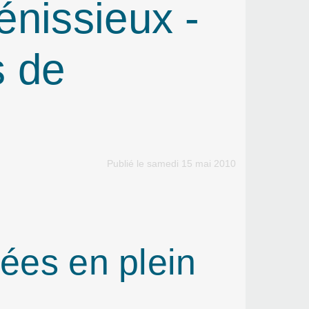
énissieux -
s de
Publié le samedi 15 mai 2010
ées en plein