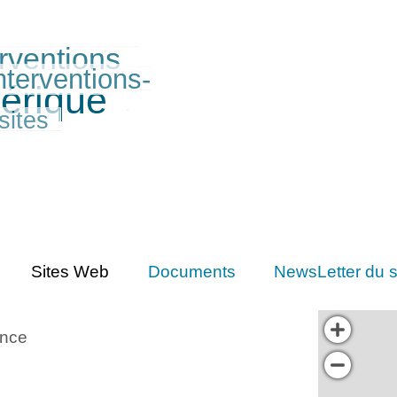
erventions
nterventions-
érique
sites
Sites Web
Documents
NewsLetter du s
ance