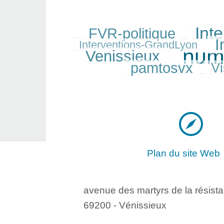
Int
FVR-politique
287/530
375/530
79/530
I
320/530
Interventions-GrandLyon
num
Venissieux
530/530
243/530
pamtosvx
Vi
229/530
Plan du site Web
avenue des martyrs de la résist
69200 - Vénissieux