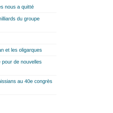
s nous a quitté
illiards du groupe
n et les oligarques
e pour de nouvelles
issians au 40e congrès