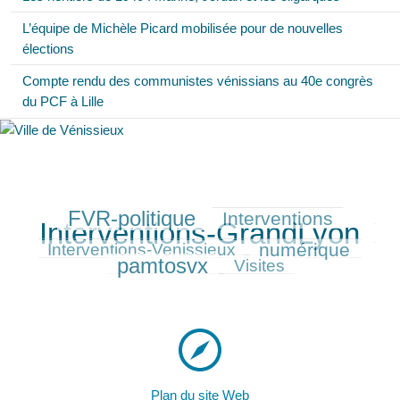
L’équipe de Michèle Picard mobilisée pour de nouvelles
élections
Compte rendu des communistes vénissians au 40e congrès
du PCF à Lille
FVR-politique
Interventions
237/388
133/388
388/388
Interventions-GrandLyon
122/388
numérique
149/388
213/388
Interventions-Venissieux
pamtosvx
113/388
Visites
Plan du site Web