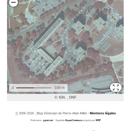
©
2006-2026 , Blog Vénissian de Pierre-Alain Millet
•
Mentions légales
Réalisation :
pyrat.net
•
Squelette
SoyezCréateurs
propulsé par
SPIP