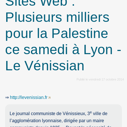
Sites Web :
Plusieurs milliers
pour la Palestine
ce samedi à Lyon -
Le Vénissian
Publié le vendredi 17 octobre 2014
⇒
http://levenissian.fr
e
Le journal communiste de Vénissieux, 3
ville de
l’agglomération lyonnaise, dirigée par un maire