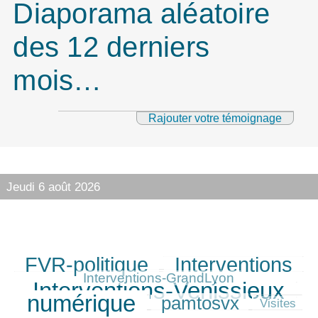
Diaporama aléatoire
des 12 derniers
mois…
Rajouter votre témoignage
Jeudi 6 août 2026
FVR-politique
Interventions
292/363
304/363
123/363
363/363
Interventions-GrandLyon
Interventions-Venissieux
357/363
numérique
pamtosvx
243/363
54/363
Visites