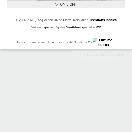
©
2006-2026 , Blog Vénissian de Pierre-Alain Millet
•
Mentions légales
Réalisation :
pyrat.net
•
Squelette
SoyezCréateurs
propulsé par
SPIP
Dernière mise à jour du site : mercredi 29 juillet 2026
Participez à la vie du site !