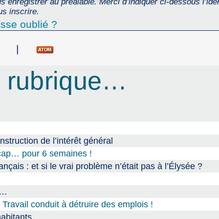
 enregistrer au préalable. Merci d’indiquer ci-dessous l’ident
s inscrire.
sse oublié ?
|
 rubrique…
onstruction de l’intérêt général
dicap… pour 6 semaines !
nçais : et si le vrai problème n’était pas à l’Élysée ?
e…
avail conduit à détruire des emplois !
habitants