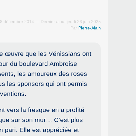
18 décembre 2014 — Dernier ajout jeudi 26 juin 2025
Par
Pierre-Alain
tte œuvre que les Vénissians ont
four du boulevard Ambroise
ésents, les amoureux des roses,
tous les sponsors qui ont permis
rventions.
t vers la fresque en a profité
sque sur son mur… C’est plus
n pari. Elle est appréciée et