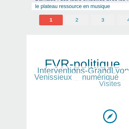
le plateau ressource en musique
1
2
3
FVR-politique
910/910
400/910
472/910
Interventions-GrandLyon
404/910
Venissieux
numérique
371/910
845/910
238/910
Visites