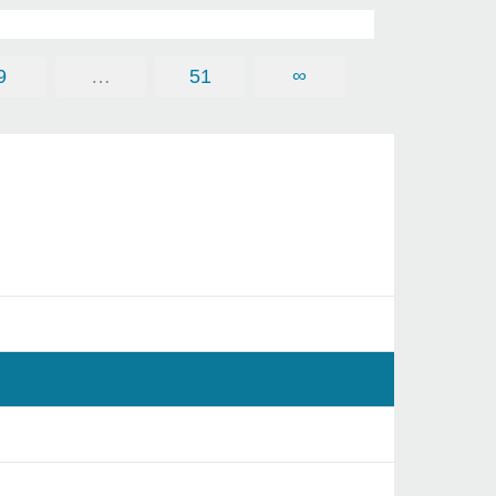
9
…
51
∞