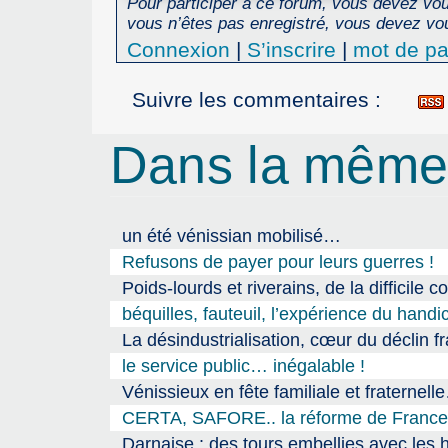
Pour participer à ce forum, vous devez vous
vous n’êtes pas enregistré, vous devez vou
Connexion
|
S’inscrire
|
mot de pa
Suivre les commentaires :
Dans la même
un été vénissian mobilisé…
Refusons de payer pour leurs guerres !
Poids-lourds et riverains, de la difficile c
béquilles, fauteuil, l’expérience du han
La désindustrialisation, cœur du déclin fra
le service public… inégalable !
Vénissieux en fête familiale et fraternell
CERTA, SAFORE.. la réforme de France Tr
Darnaise : des tours embellies avec les 