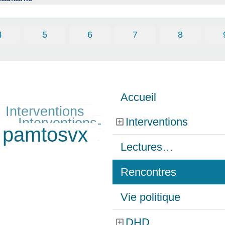
4
5
6
7
8
Accueil
Interventions
Interventions-
Interventions
pamtosvx
Lectures…
Rencontres
Vie politique
DHD