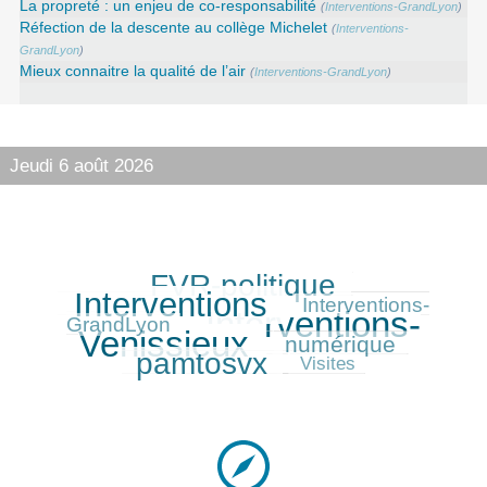
La propreté : un enjeu de co-responsabilité
(
Interventions-GrandLyon
)
Réfection de la descente au collège Michelet
(
Interventions-
GrandLyon
)
Mieux connaitre la qualité de l’air
(
Interventions-GrandLyon
)
Jeudi 6 août 2026
FVR-politique
305/416
370/416
Interventions
141/416
Interventions-
Interventions-
416/416
GrandLyon
Venissieux
numérique
172/416
315/416
pamtosvx
84/416
Visites