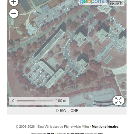
©
2006-2026 , Blog Vénissian de Pierre-Alain Millet
•
Mentions légales
Réalisation :
pyrat.net
•
Squelette
SoyezCréateurs
propulsé par
SPIP