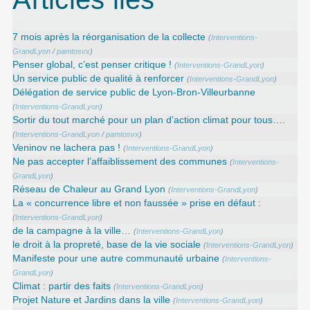
7 mois après la réorganisation de la collecte
(
Interventions-
GrandLyon
/
pamtosvx
)
Penser global, c’est penser critique !
(
Interventions-GrandLyon
)
Un service public de qualité à renforcer
(
Interventions-GrandLyon
)
Délégation de service public de Lyon-Bron-Villeurbanne
(
Interventions-GrandLyon
)
Sortir du tout marché pour un plan d’action climat pour tous….
(
Interventions-GrandLyon
/
pamtosvx
)
Veninov ne lachera pas !
(
Interventions-GrandLyon
)
Ne pas accepter l’affaiblissement des communes
(
Interventions-
GrandLyon
)
Réseau de Chaleur au Grand Lyon
(
Interventions-GrandLyon
)
La « concurrence libre et non faussée » prise en défaut :
(
Interventions-GrandLyon
)
de la campagne à la ville…
(
Interventions-GrandLyon
)
le droit à la propreté, base de la vie sociale
(
Interventions-GrandLyon
)
Manifeste pour une autre communauté urbaine
(
Interventions-
GrandLyon
)
Climat : partir des faits
(
Interventions-GrandLyon
)
Projet Nature et Jardins dans la ville
(
Interventions-GrandLyon
)