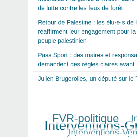
de lutte contre les feux de forêt
Retour de Palestine : les élu·e·s de
réaffirment leur engagement pour la p
peuple palestinien
Pass Sport : des maires et responsab
demandent des règles claires avant 
Julien Brugerolles, un député sur 
FVR-politique
I
222/308
166/308
308/308
Interventions-
150/308
Interventions-Ven
212/308