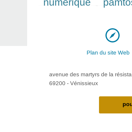
numérique
pamto
217/308
165/308
Plan du site Web
avenue des martyrs de la résist
69200 - Vénissieux
pou