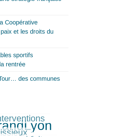
 la Coopérative
aix et les droits du
les sportifs
la rentrée
le Tour… des communes
nterventions
GrandLyon
issieux