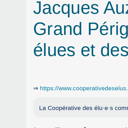
Jacques Auz
Grand Péri
élues et de
⇒
https://www.cooperativedeselus.f
La Coopérative des élu
·
e
·
s comm