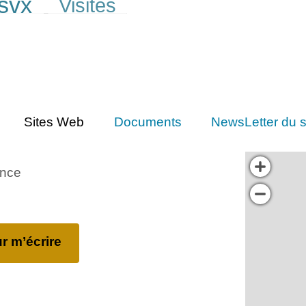
svx
Visites
Sites Web
Documents
NewsLetter du s
ance
r m’écrire