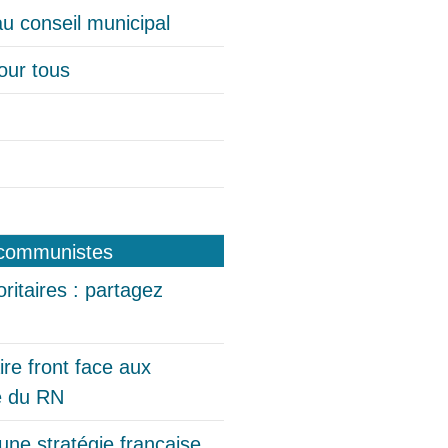
u conseil municipal
pour tous
oritaires : partagez
re front face aux
ée du RN
 une stratégie française