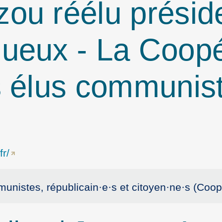
ou réélu présid
gueux -
La Coopé
s élus communis
r/
unistes, républicain
·
e
·
s et citoyen
·
ne
·
s (Coop