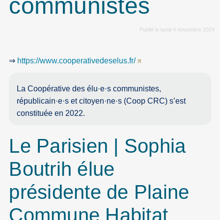
communistes
Publié le lundi 4 novembre 2024
⇒
https://www.cooperativedeselus.fr/
La Coopérative des élu
·
e
·
s communistes,
républicain
·
e
·
s et citoyen
·
ne
·
s (Coop CRC) s’est
constituée en 2022.
Le Parisien | Sophia
Boutrih élue
présidente de Plaine
Commune Habitat