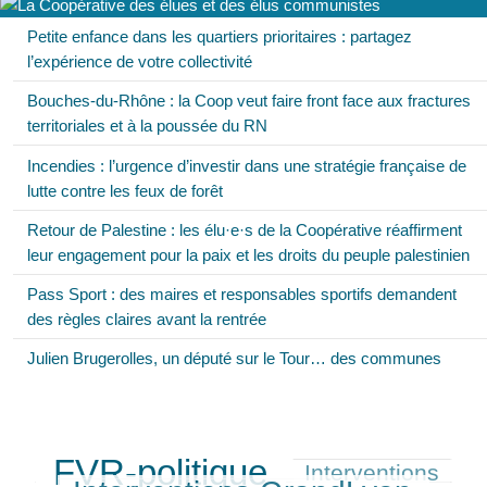
Petite enfance dans les quartiers prioritaires : partagez
l’expérience de votre collectivité
Bouches-du-Rhône : la Coop veut faire front face aux fractures
territoriales et à la poussée du RN
Incendies : l’urgence d’investir dans une stratégie française de
lutte contre les feux de forêt
Retour de Palestine : les élu·e·s de la Coopérative réaffirment
leur engagement pour la paix et les droits du peuple palestinien
Pass Sport : des maires et responsables sportifs demandent
des règles claires avant la rentrée
Julien Brugerolles, un député sur le Tour… des communes
FVR-politique
Interventions
657/699
310/699
527/699