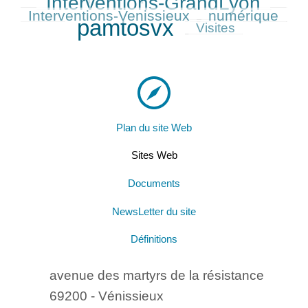
Interventions-GrandLyon
271/699
Interventions-Venissieux
numérique
277/699
699/699
pamtosvx
186/699
Visites
Plan du site Web
Sites Web
Documents
NewsLetter du site
Définitions
avenue des martyrs de la résistance
69200 - Vénissieux